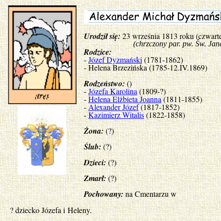
Urodził się:
23 września 1813 roku (czwart
(chrzczony par. pw. Św. Jana Ch
Rodzice:
-
Józef Dyzmański
(1781-1862)
- Helena Brzezińska (1785-12.IV.1869)
Rodzeństwo:
()
-
Józefa Karolina
(1809-?)
-
Helena Elżbieta Joanna
(1811-1855)
-
Alexander Józef
(1817-1852)
-
Kazimierz Witalis
(1822-1858)
Żona:
(?)
Ślub:
(?)
Dzieci:
(?)
Zmarł:
(?)
Pochowany:
na Cmentarzu w
? dziecko Józefa i Heleny.