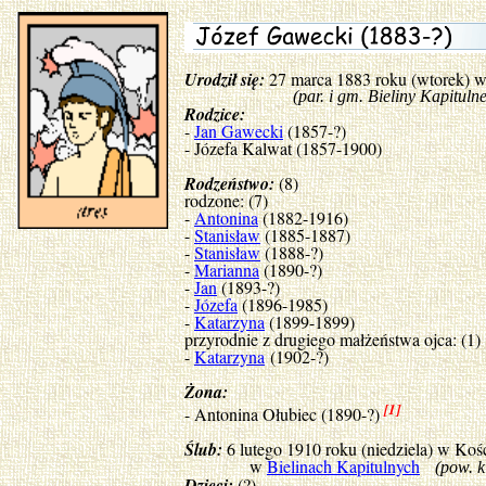
Urodził się:
27 marca 1883 roku (wtorek) 
(par. i gm. Bieliny Kapitulne, po
Rodzice:
-
Jan Gawecki
(1857-?)
- Józefa Kalwat (1857-1900)
Rodzeństwo:
(8)
rodzone: (7)
-
Antonina
(1882-1916)
-
Stanisław
(1885-1887)
-
Stanisław
(1888-?)
-
Marianna
(1890-?)
-
Jan
(1893-?)
-
Józefa
(1896-1985)
-
Katarzyna
(1899-1899)
przyrodnie z drugiego małżeństwa ojca: (1)
-
Katarzyna
(1902-?)
Żona:
[1]
- Antonina Ołubiec (1890-?)
Ślub:
6 lutego 1910 roku (niedziela) w Koś
w
Bielinach Kapitulnych
(pow. k
Dzieci:
(?)