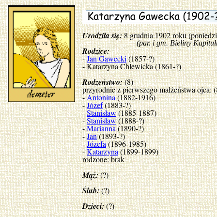
Urodziła się:
8 grudnia 1902 roku (poniedz
(par. i gm. Bieliny Kapitulne, 
Rodzice:
-
Jan Gawecki
(1857-?)
- Katarzyna Chlewicka (1861-?)
Rodzeństwo:
(8)
przyrodnie z pierwszego małżeństwa ojca: (
-
Antonina
(1882-1916)
-
Józef
(1883-?)
-
Stanisław
(1885-1887)
-
Stanisław
(1888-?)
-
Marianna
(1890-?)
-
Jan
(1893-?)
-
Józefa
(1896-1985)
-
Katarzyna
(1899-1899)
rodzone: brak
Mąż:
(?)
Ślub:
(?)
Dzieci:
(?)