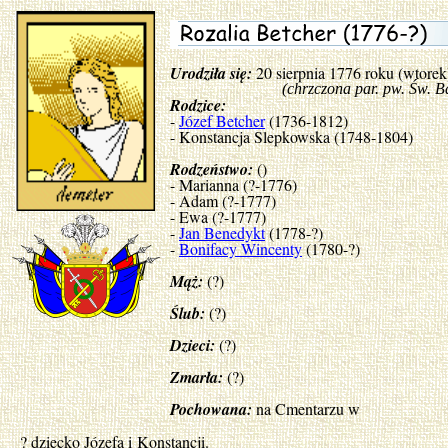
Urodziła się:
20 sierpnia 1776 roku (wtore
(chrzczona par. pw. Św. Bart
Rodzice:
-
Józef Betcher
(1736-1812)
- Konstancja Slepkowska (1748-1804)
Rodzeństwo:
()
- Marianna (?-1776)
- Adam (?-1777)
- Ewa (?-1777)
-
Jan Benedykt
(1778-?)
-
Bonifacy Wincenty
(1780-?)
Mąż:
(?)
Ślub:
(?)
Dzieci:
(?)
Zmarła:
(?)
Pochowana:
na Cmentarzu w
? dziecko Józefa i Konstancji.