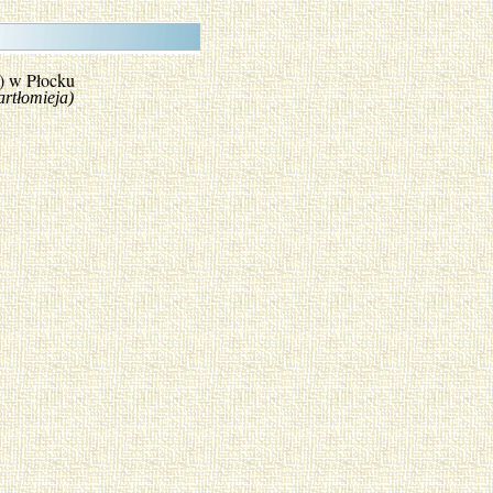
k) w Płocku
łomieja)