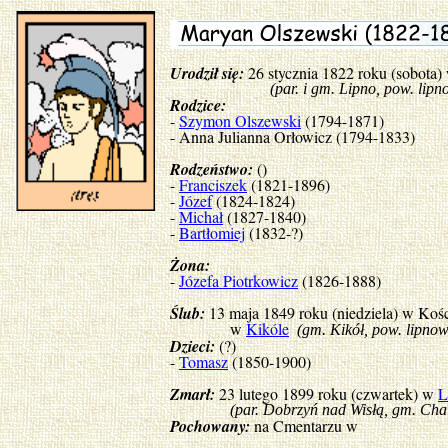
Urodził się:
26 stycznia 1822 roku (sobota
(par. i gm. Lipno, pow. lipnow
Rodzice:
-
Szymon Olszewski
(1794-1871)
- Anna Julianna Orłowicz (1794-1833)
Rodzeństwo:
()
-
Franciszek
(1821-1896)
-
Józef
(1824-1824)
-
Michał
(1827-1840)
-
Bartłomiej
(1832-?)
Żona:
-
Józefa Piotrkowicz
(1826-1888)
Ślub:
13 maja 1849 roku (niedziela) w Koś
w
Kikóle
(gm. Kikół, pow. lipnow
Dzieci:
(?)
-
Tomasz
(1850-1900)
Zmarł:
23 lutego 1899 roku (czwartek) w
L
(par. Dobrzyń nad Wisłą, gm. Chal
Pochowany:
na Cmentarzu w