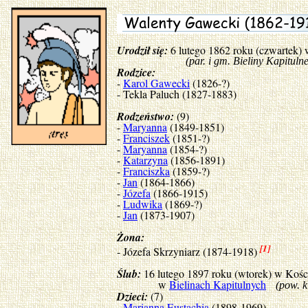
Urodził się:
6 lutego 1862 roku (czwartek)
(par. i gm. Bieliny Kapitulne, p
Rodzice:
-
Karol Gawecki
(1826-?)
- Tekla Paluch (1827-1883)
Rodzeństwo:
(9)
-
Maryanna
(1849-1851)
-
Franciszek
(1851-?)
-
Maryanna
(1854-?)
-
Katarzyna
(1856-1891)
-
Franciszka
(1859-?)
-
Jan
(1864-1866)
-
Józefa
(1866-1915)
-
Ludwika
(1869-?)
-
Jan
(1873-1907)
Żona:
[1]
- Józefa Skrzyniarz (1874-1918)
Ślub:
16 lutego 1897 roku (wtorek) w Kości
w
Bielinach Kapitulnych
(pow. k
Dzieci:
(7)
-
Marianna Eustachia
(1898-1969)