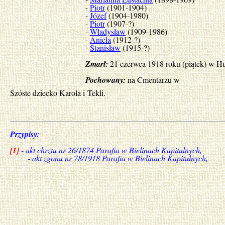
-
Piotr
(1901-1904)
-
Józef
(1904-1980)
-
Piotr
(1907-?)
-
Władysław
(1909-1986)
-
Aniela
(1912-?)
-
Stanisław
(1915-?)
Zmarł:
21 czerwca 1918 roku (piątek) w Hu
Pochowany:
na Cmentarzu w
Szóste dziecko Karola i Tekli.
Przypisy:
[1]
- akt chrztu nr 26/1874 Parafia w Bielinach Kapitulnych,
- akt zgonu nr 78/1918 Parafia w Bielinach Kapitulnych,