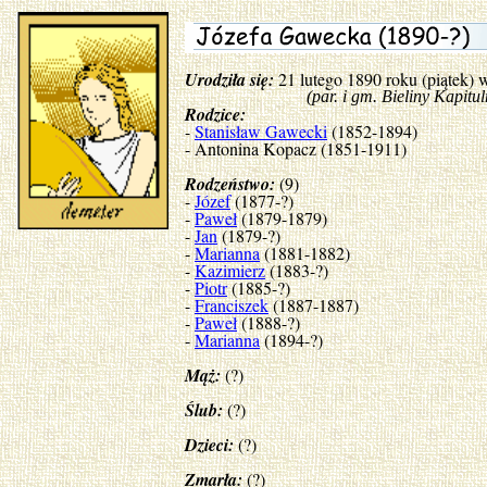
Urodziła się:
21 lutego 1890 roku (piątek)
(par. i gm. Bieliny Kapitulne, p
Rodzice:
-
Stanisław Gawecki
(1852-1894)
- Antonina Kopacz (1851-1911)
Rodzeństwo:
(9)
-
Józef
(1877-?)
-
Paweł
(1879-1879)
-
Jan
(1879-?)
-
Marianna
(1881-1882)
-
Kazimierz
(1883-?)
-
Piotr
(1885-?)
-
Franciszek
(1887-1887)
-
Paweł
(1888-?)
-
Marianna
(1894-?)
Mąż:
(?)
Ślub:
(?)
Dzieci:
(?)
Zmarła:
(?)