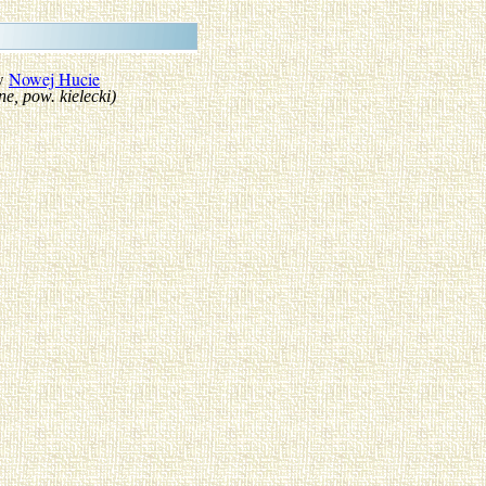
 w
Nowej Hucie
ow. kielecki)