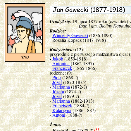
Urodził się:
19 lipca 1877 roku (czwartek)
(par. i gm. Bieliny Kapitulne, po
Rodzice:
-
Wincenty Gawecki
(1836-1890)
- Rozalia Kopacz (1847-1918)
Rodzeństwo:
(12)
przyrodnie z pierwszego małżeństwa ojca: (
-
Jakób
(1859-1918)
-
Antonina
(1862-1897)
-
Franciszek
(1865-1866)
rodzone: (9)
-
Piotr
(1868-?)
-
Józef
(1870-1875)
-
Marianna
(1872-?)
-
Józefa
(1874-?)
-
Józef
(1879-?)
-
Marianna
(1882-1913)
-
Franciszek
(1884-?)
-
Katarzyna
(1886-1887)
-
Antoni
(1888-?)
Żona:
[1]
- Józefa Baran (1878-?)