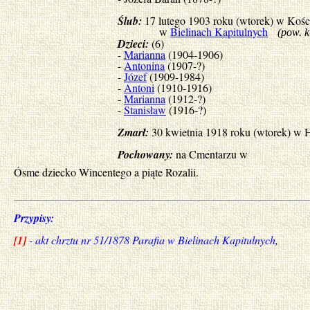
Ślub:
17 lutego 1903 roku (wtorek) w Kości
w
Bielinach Kapitulnych
(pow. k
Dzieci:
(6)
-
Marianna
(1904-1906)
-
Antonina
(1907-?)
-
Józef
(1909-1984)
-
Antoni
(1910-1916)
-
Marianna
(1912-?)
-
Stanisław
(1916-?)
Zmarł:
30 kwietnia 1918 roku (wtorek) w 
Pochowany:
na Cmentarzu w
Ósme dziecko Wincentego a piąte Rozalii.
Przypisy:
[1]
- akt chrztu nr 51/1878 Parafia w Bielinach Kapitulnych,