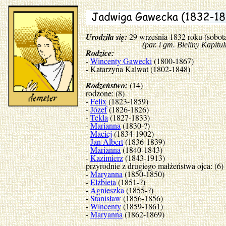
Urodziła się:
29 września 1832 roku (sobot
(par. i gm. Bieliny Kapitulne, 
Rodzice:
-
Wincenty Gawecki
(1800-1867)
- Katarzyna Kalwat (1802-1848)
Rodzeństwo:
(14)
rodzone: (8)
-
Felix
(1823-1859)
-
Józef
(1826-1826)
-
Tekla
(1827-1833)
-
Marianna
(1830-?)
-
Maciej
(1834-1902)
-
Jan Albert
(1836-1839)
-
Marianna
(1840-1843)
-
Kazimierz
(1843-1913)
przyrodnie z drugiego małżeństwa ojca: (6)
-
Maryanna
(1850-1850)
-
Elżbieta
(1851-?)
-
Agnieszka
(1855-?)
-
Stanisław
(1856-1856)
-
Wincenty
(1859-1861)
-
Maryanna
(1862-1869)