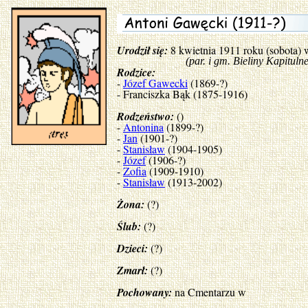
Urodził się:
8 kwietnia 1911 roku (sobota)
(par. i gm. Bieliny Kapitulne, po
Rodzice:
-
Józef Gawecki
(1869-?)
- Franciszka Bąk (1875-1916)
Rodzeństwo:
()
-
Antonina
(1899-?)
-
Jan
(1901-?)
-
Stanisław
(1904-1905)
-
Józef
(1906-?)
-
Zofia
(1909-1910)
-
Stanisław
(1913-2002)
Żona:
(?)
Ślub:
(?)
Dzieci:
(?)
Zmarł:
(?)
Pochowany:
na Cmentarzu w