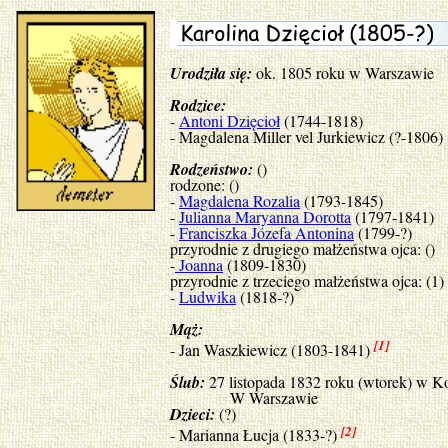
Urodziła się:
ok. 1805 roku w Warszawie
Rodzice:
-
Antoni Dzięcioł
(1744-1818)
- Magdalena Miller vel Jurkiewicz (?-1806)
Rodzeństwo:
()
rodzone: ()
-
Magdalena Rozalia
(1793-1845)
-
Julianna Maryanna Dorotta
(1797-1841)
-
Franciszka Józefa Antonina
(1799-?)
przyrodnie z drugiego małżeństwa ojca: ()
-
Joanna
(1809-1830)
przyrodnie z trzeciego małżeństwa ojca: (1)
-
Ludwika
(1818-?)
Mąż:
[1]
- Jan Waszkiewicz (1803-1841)
Ślub:
27 listopada 1832 roku (wtorek) w K
W Warszawie
Dzieci:
(?)
[2]
- Marianna Łucja (1833-?)