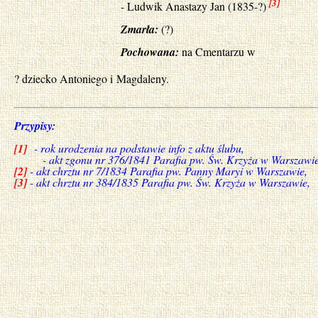
[3]
- Ludwik Anastazy Jan (1835-?)
Zmarła:
(?)
Pochowana:
na Cmentarzu w
? dziecko Antoniego i Magdaleny.
Przypisy:
[1]
- rok urodzenia na podstawie info z aktu ślubu,
- akt zgonu nr 376/1841 Parafia pw. Św. Krzyża w Warszawie
[2]
- akt chrztu nr 7/1834 Parafia pw. Panny Maryi w Warszawie,
[3]
- akt chrztu nr 384/1835 Parafia pw. Św. Krzyża w Warszawie,