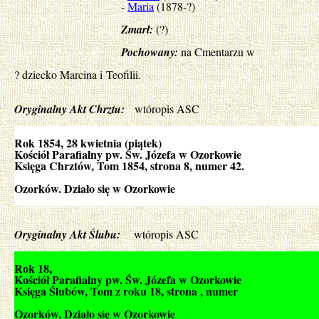
-
Maria
(1878-?)
Zmarł:
(?)
Pochowany:
na Cmentarzu w
? dziecko Marcina i Teofilii.
Oryginalny Akt Chrztu:
wtóropis ASC
Rok 1854, 28 kwietnia (piątek)
Kościół Parafialny pw. Św. Józefa w Ozorkowie
Księga Chrztów, Tom 1854, strona 8, numer 42.
Ozorków. Działo się w Ozorkowie
Oryginalny Akt Ślubu:
wtóropis ASC
Rok 18,
Kościół Parafialny pw.
Św. Józefa w Ozorkowie
Księga Ślubów, Tom z roku 18, strona , numer
Ozorków. Działo się w Ozorkowie