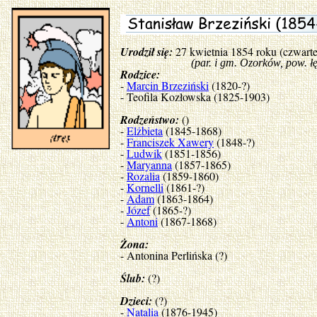
Urodził się:
27 kwietnia 1854 roku (czwart
(par. i gm. Ozorków, pow. łęcz
Rodzice:
-
Marcin Brzeziński
(1820-?)
- Teofila Kozłowska (1825-1903)
Rodzeństwo:
()
-
Elżbieta
(1845-1868)
-
Franciszek Xawery
(1848-?)
-
Ludwik
(1851-1856)
-
Maryanna
(1857-1865)
-
Rozalia
(1859-1860)
-
Kornelli
(1861-?)
-
Adam
(1863-1864)
-
Józef
(1865-?)
-
Antoni
(1867-1868)
Żona:
- Antonina Perlińska (?)
Ślub:
(?)
Dzieci:
(?)
-
Natalia
(1876-1945)