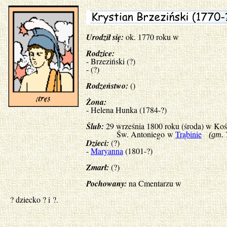
Urodził się:
ok. 1770 roku w
Rodzice:
- Brzeziński (?)
- (?)
Rodzeństwo:
()
Żona:
- Helena Hunka (1784-?)
Ślub:
29 września 1800 roku (środa) w Koś
Św. Antoniego w
Trąbinie
(gm. 
Dzieci:
(?)
-
Maryanna
(1801-?)
Zmarł:
(?)
Pochowany:
na Cmentarzu w
? dziecko ? i ?.